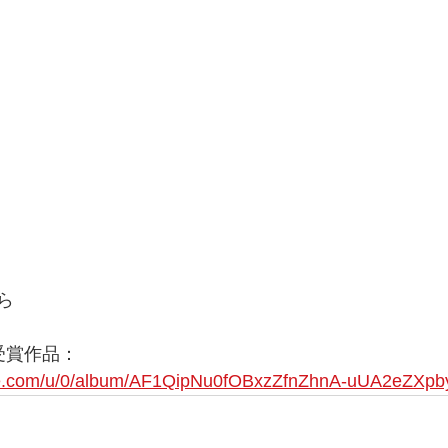
ら
受賞作品：　
gle.com/u/0/album/AF1QipNu0fOBxzZfnZhnA-uUA2eZXp